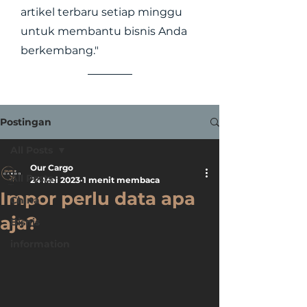
artikel terbaru setiap minggu
untuk membantu bisnis Anda
berkembang."
Postingan
All Posts
Our Cargo
All Posts
24 Mei 2023
1 menit membaca
Impor perlu data apa
China
aja?
Bisnis
information