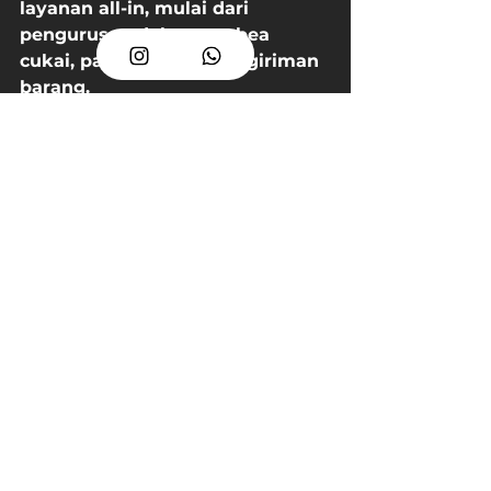
layanan all-in, mulai dari 
pengurusan dokumen, bea 
cukai, pajak, hingga pengiriman 
barang.
Transparansi biaya
Pilih jasa yang jelas dan 
transparan soal biaya. Hindari 
yang memberikan harga terlalu 
murah tapi banyak biaya 
tersembunyi.
Pelayanan customer support
Pastikan mereka punya layanan 
customer support yang 
responsif dan siap membantu 
kapan saja.