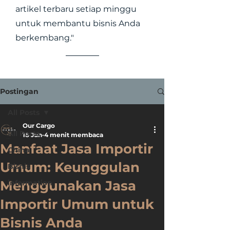
artikel terbaru setiap minggu
untuk membantu bisnis Anda
berkembang."
Postingan
All Posts
Our Cargo
All Posts
18 Jun
4 menit membaca
Manfaat Jasa Importir
China
Umum: Keunggulan
Bisnis
Menggunakan Jasa
information
Importir Umum untuk
Bisnis Anda