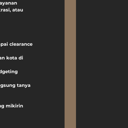
Layanan 
asi, atau 
pai clearance 
n kota di 
dgeting 
ngsung tanya 
g mikirin 