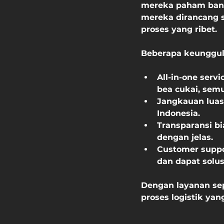
mereka paham bange
mereka dirancang s
proses yang ribet.
Beberapa keunggula
All-in-one servi
bea cukai, semu
Jangkauan luas
Indonesia.
Transparansi b
dengan jelas.
Customer suppo
dan dapat solus
Dengan layanan sepe
proses logistik yan