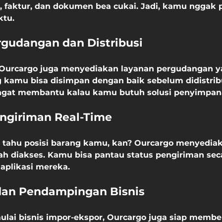
, faktur, dan dokumen bea cukai. Jadi, kamu nggak p
ktu.
rgudangan dan Distribusi
, Ourcargo juga menyediakan layanan pergudangan 
ng kamu bisa disimpan dengan baik sebelum didistrib
sangat membantu kalau kamu butuh solusi penyimpa
engiriman Real-Time
 tahu posisi barang kamu, kan? Ourcargo menyediak
h diakses. Kamu bisa pantau status pengiriman seca
 aplikasi mereka.
 dan Pendampingan Bisnis
lai bisnis impor-ekspor, Ourcargo juga siap membe