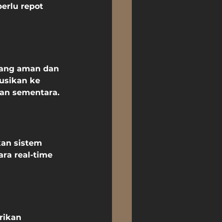
erlu repot 
yang aman dan 
usikan ke 
nan sementara.
an sistem 
ra real-time 
rikan 