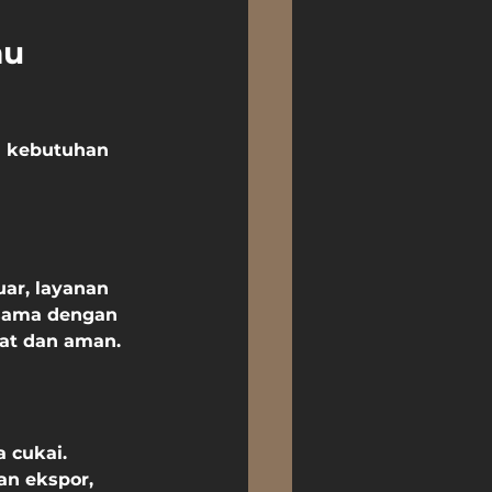
u 
n kebutuhan 
uar, layanan 
 sama dengan 
pat dan aman.
 cukai. 
n ekspor, 