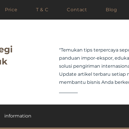
Price
T & C
Contact
Blog
egi
"Temukan tips terpercaya sepu
panduan impor-ekspor, edukasi
uk
solusi pengiriman internasional
Update artikel terbaru setia
membantu bisnis Anda berke
information