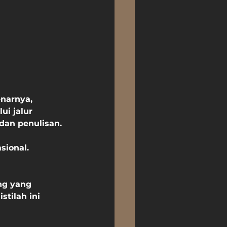
narnya, 
i jalur 
 dan penulisan.
sional.
ng yang 
tilah ini 