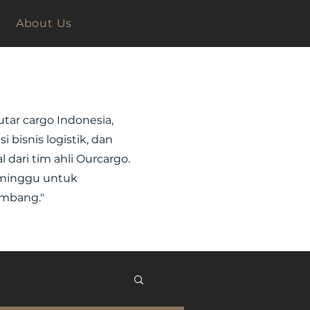
About Us
tar cargo Indonesia,
 bisnis logistik, dan
 dari tim ahli Ourcargo.
p minggu untuk
mbang."