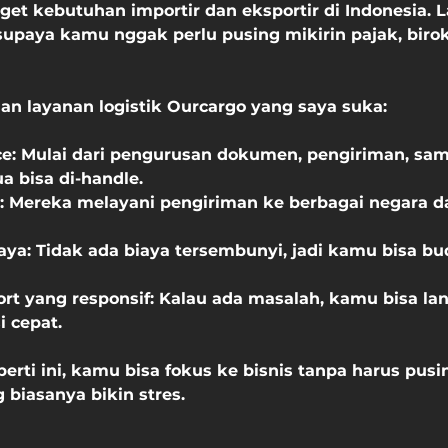
t kebutuhan importir dan eksportir di Indonesia. 
upaya kamu nggak perlu pusing mikirin pajak, birokr
n layanan logistik Ourcargo yang saya suka:
ce
: Mulai dari pengurusan dokumen, pengiriman, sam
a bisa di-handle.
: Mereka melayani pengiriman ke berbagai negara da
iaya
: Tidak ada biaya tersembunyi, jadi kamu bisa bu
rt yang responsif
: Kalau ada masalah, kamu bisa la
i cepat.
rti ini, kamu bisa fokus ke bisnis tanpa harus pusin
g biasanya bikin stres.