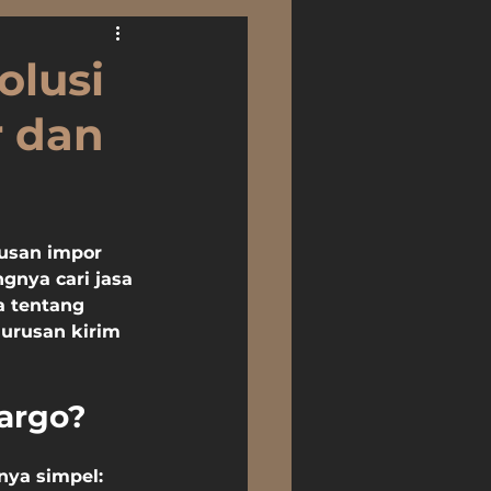
olusi
r dan
rusan impor 
nya cari jasa 
a tentang 
 urusan kirim 
cargo?
nya simpel: 