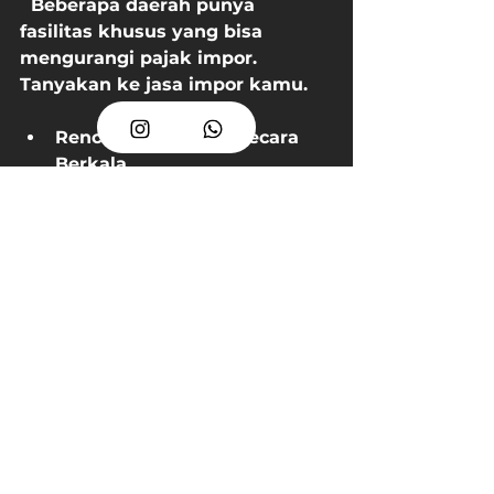
  Beberapa daerah punya 
fasilitas khusus yang bisa 
mengurangi pajak impor. 
Tanyakan ke jasa impor kamu.
Rencanakan Impor Secara 
Berkala
  Jangan impor dadakan. Kalau 
kamu bisa rencanakan jadwal 
impor, biasanya bisa dapat 
harga dan layanan lebih baik.