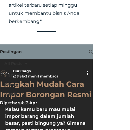
artikel terbaru setiap minggu
untuk membantu bisnis Anda
berkembang."
Postingan
All Posts
Our Cargo
All Posts
12 Feb
3 menit membaca
Langkah Mudah Cara
China
Impor Borongan Resmi
Bisnis
Diperbarui:
7 Apr
information
Kalau kamu baru mau mulai 
impor barang dalam jumlah 
besar, pasti bingung ya? Gimana 