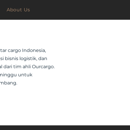
About Us
ar cargo Indonesia,
 bisnis logistik, dan
 dari tim ahli Ourcargo.
p minggu untuk
embang.