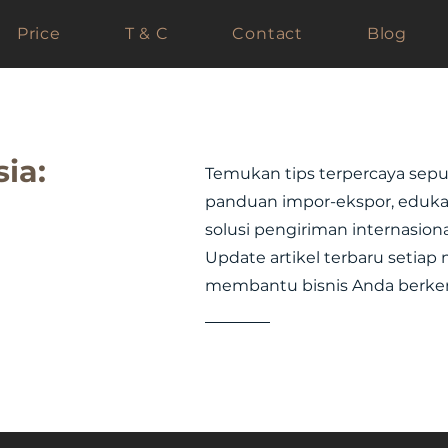
Price
T & C
Contact
Blog
ia:
Temukan tips terpercaya seput
panduan impor-ekspor, edukasi
solusi pengiriman internasional
Update artikel terbaru setia
membantu bisnis Anda berk